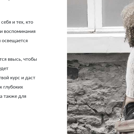
ебя и тех, кто
 и воспоминания
м освещается
тся ввысь, чтобы
удет
твой курс и даст
х глубоких
 а также для