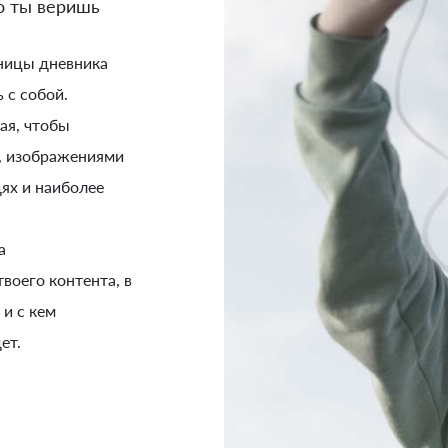
то ты веришь
аницы дневника
 с собой.
ая, чтобы
и, изображениями
ях и наиболее
а
воего контента, в
 и с кем
ет.